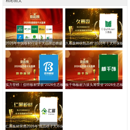
精彩图文
2026年中国板材行业十大品牌总榜盛大公布
久慕森蝉联甄品榜“2026年十大环保板材品
实力登榜！佰特板材荣获“2026生态板十大品牌”称号
板千饰板材力拔头筹荣登“2026生态板十大
仁展板材荣膺2026年“甄品榜十大环保板材品牌”