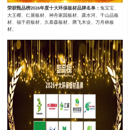
荣获甄品榜
年度十大环保板材品牌名单：
兔宝宝、
2026
大王椰、仁展板材、神舟家园板材、露水河、千山品板
材、福千府板材、久慕森板材、腾飞木业、万舟林板
材。