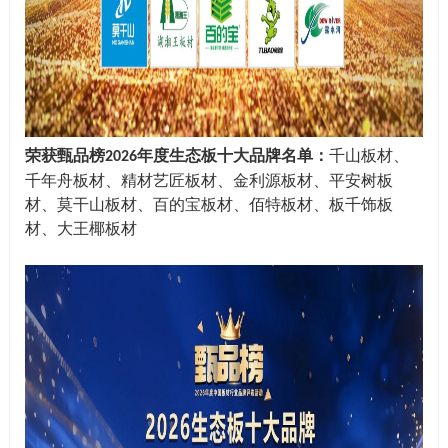
荣获甄品榜
年度生态板十大品牌名单：
千山板材、
2026
千年舟板材、精材艺匠板材、金利源板材、平安树板
材、莫干山板材、百的宝板材、佰特板材、板千饰板
材、大王椰板材