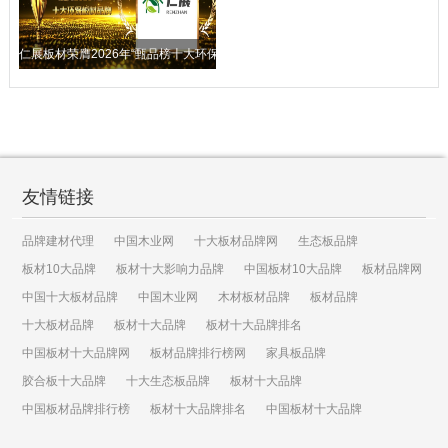
仁展板材荣膺2026年“甄品榜十大环保板材品牌”
友情链接
品牌建材代理
中国木业网
十大板材品牌网
生态板品牌
板材10大品牌
板材十大影响力品牌
中国板材10大品牌
板材品牌网
中国十大板材品牌
中国木业网
木材板材品牌
板材品牌
十大板材品牌
板材十大品牌
板材十大品牌排名
中国板材十大品牌网
板材品牌排行榜网
家具板品牌
胶合板十大品牌
十大生态板品牌
板材十大品牌
中国板材品牌排行榜
板材十大品牌排名
中国板材十大品牌