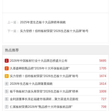
上一篇：
2025年度生态板十大品牌榜单揭晓
下一篇：
实力登榜！佰特板材荣获“2026生态板十大品牌”称号
热点推荐
2026年中国板材行业十大品牌总榜盛大公布
5695
久慕森蝉联甄品榜“2026年十大环保板材品牌”
1705
实力登榜！佰特板材荣获“2026生态板十大品牌”称号
1674
2026年生态板十大品牌隆重揭晓
1614
板千饰板材力拔头筹荣登“2026生态板十大品牌”榜单
1009
金利源董事长亲赴福建市场调研，聚力渠道共启新程
727
仁展板材荣膺2026年“甄品榜十大环保板材品牌”
709