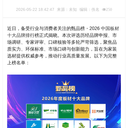
2026-05-22 18:42:47
来源：未知
编辑：佚名
250
近日，备受行业与消费者关注的甄品榜・2026
中国板材
十大品牌
排行榜正式揭晓。本次评选历经品牌申报、市
场调研、专家评审、口碑核验等多轮严苛筛选，聚焦品
质实力、环保标准、市场口碑与创新能力，旨在为家装
选材提供权威参考，推动行业高质量发展。以下为完整
上榜名单：