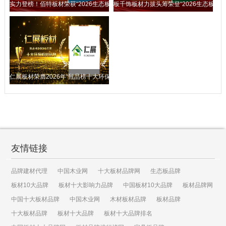
实力登榜！佰特板材荣获“2026生态板十大品牌”称号
板千饰板材力拔头筹荣登“2026生态板十大
仁展板材荣膺2026年“甄品榜十大环保板材品牌”
友情链接
品牌建材代理
中国木业网
十大板材品牌网
生态板品牌
板材10大品牌
板材十大影响力品牌
中国板材10大品牌
板材品牌网
中国十大板材品牌
中国木业网
木材板材品牌
板材品牌
十大板材品牌
板材十大品牌
板材十大品牌排名