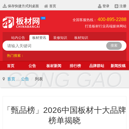
保存快捷方式到桌面
首页
登录
注册
400-895-2288
全国客服热线：
打造板材行业高端媒体网站
官网
站内公告
板材资讯
装修知识
板材知识
搜索
热门搜索：
首页
公告
板材新闻
排行榜
品牌群站
新闻投稿
GONG GAO
首页
公告
列表
「甄品榜」2026中国板材十大品牌
榜单揭晓