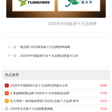
2026年中国板材十大品牌榜
上一篇：
甄品榜·2025家具板十大品牌榜单揭晓
下一篇：
2026年中国板材行业十大品牌总榜盛大公布
热点推荐
2026年中国板材行业十大品牌总榜盛大公布
5695
久慕森蝉联甄品榜“2026年十大环保板材品牌”
1705
实力登榜！佰特板材荣获“2026生态板十大品牌”称号
1674
2026年生态板十大品牌隆重揭晓
1614