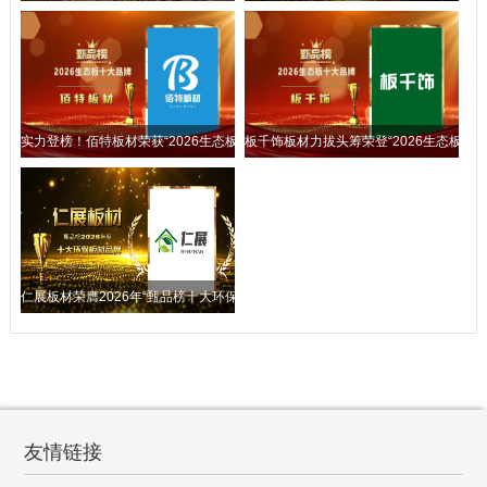
实力登榜！佰特板材荣获“2026生态板十大品牌”称号
板千饰板材力拔头筹荣登“2026生态板十大
仁展板材荣膺2026年“甄品榜十大环保板材品牌”
友情链接