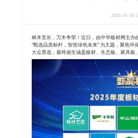
2026-05-18 1
林木竞长，万木争荣！近日，由中华板材网主办的“
“甄选品质标杆，智造绿色未来” 为主题，聚焦
大众票选，最终诞生涵盖板材、生态板、家具板