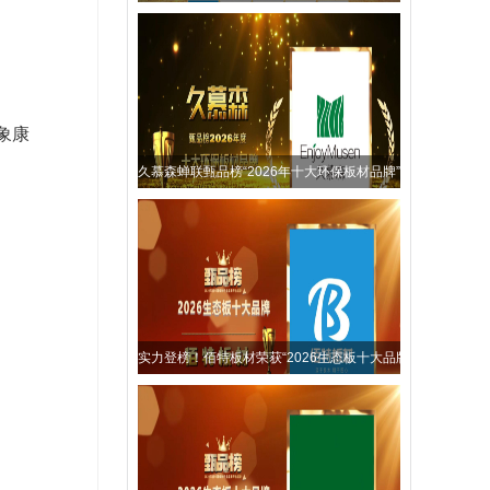
象康
久慕森蝉联甄品榜“2026年十大环保板材品牌”
实力登榜！佰特板材荣获“2026生态板十大品牌”称号