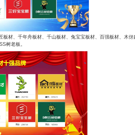
艺匠板材、千年舟板材、千山板材、兔宝宝板材、百强板材、木伢
SS树老板。