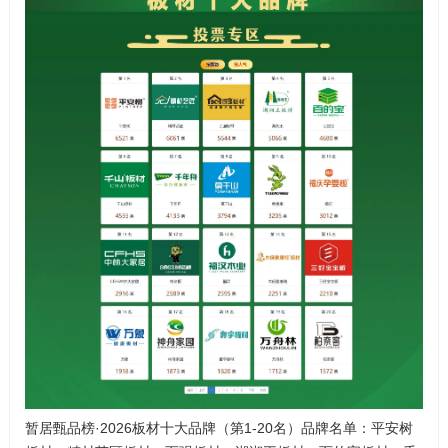
暂居甄品榜·2026
板材十大品牌
（第1-20名）品牌名单：平安树