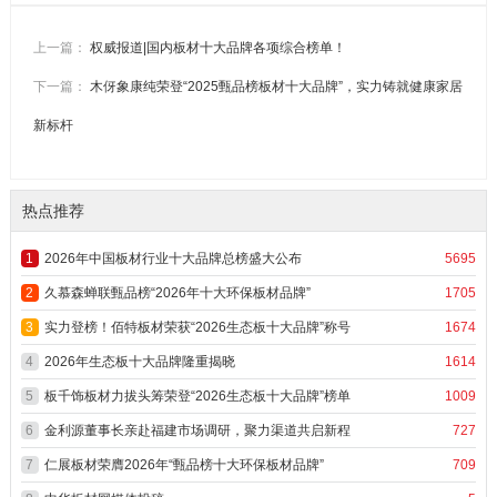
上一篇：
权威报道|国内板材十大品牌各项综合榜单！
下一篇：
木伢象康纯荣登“2025甄品榜板材十大品牌”，实力铸就健康家居
新标杆
热点推荐
2026年中国板材行业十大品牌总榜盛大公布
5695
久慕森蝉联甄品榜“2026年十大环保板材品牌”
1705
实力登榜！佰特板材荣获“2026生态板十大品牌”称号
1674
2026年生态板十大品牌隆重揭晓
1614
板千饰板材力拔头筹荣登“2026生态板十大品牌”榜单
1009
金利源董事长亲赴福建市场调研，聚力渠道共启新程
727
仁展板材荣膺2026年“甄品榜十大环保板材品牌”
709