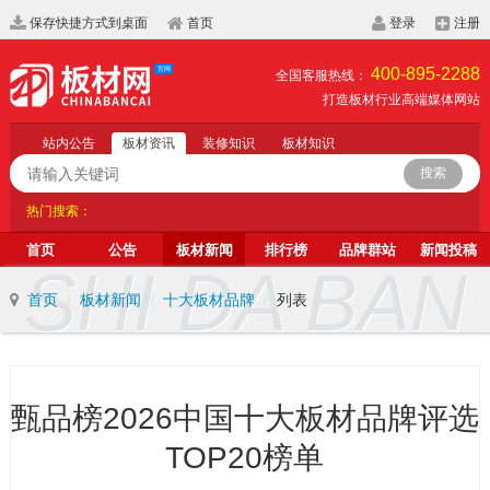
保存快捷方式到桌面
首页
登录
注册
400-895-2288
全国客服热线：
打造板材行业高端媒体网站
官网
站内公告
板材资讯
装修知识
板材知识
搜索
热门搜索：
首页
公告
板材新闻
排行榜
品牌群站
新闻投稿
SHI DA BAN
首页
板材新闻
十大板材品牌
列表
CAI PIN PAI
甄品榜2026中国十大板材品牌评选
TOP20榜单