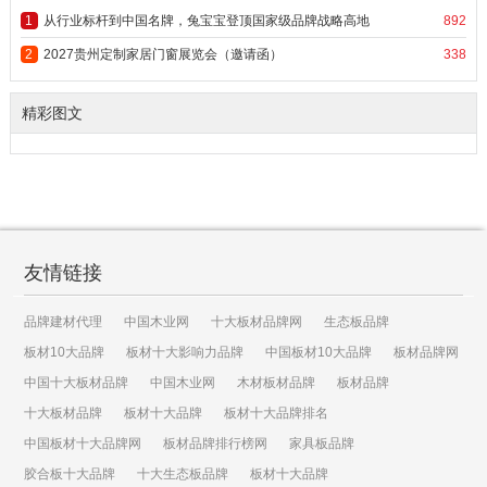
从行业标杆到中国名牌，兔宝宝登顶国家级品牌战略高地
892
2027贵州定制家居门窗展览会（邀请函）
338
精彩图文
友情链接
品牌建材代理
中国木业网
十大板材品牌网
生态板品牌
板材10大品牌
板材十大影响力品牌
中国板材10大品牌
板材品牌网
中国十大板材品牌
中国木业网
木材板材品牌
板材品牌
十大板材品牌
板材十大品牌
板材十大品牌排名
中国板材十大品牌网
板材品牌排行榜网
家具板品牌
胶合板十大品牌
十大生态板品牌
板材十大品牌